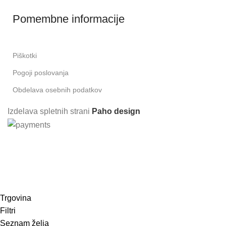
Pomembne informacije
Piškotki
Pogoji poslovanja
Obdelava osebnih podatkov
Izdelava spletnih strani
Paho design
Prijavite se in prejmite 10% popusta pri
prvem nakupu!
Trgovina
Filtri
Seznam želja