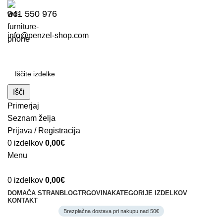
041 550 976
info@penzel-shop.com
Išči
Primerjaj
Seznam želja
Prijava / Registracija
0
izdelkov
0,00
€
Menu
0
izdelkov
0,00
€
DOMAČA STRAN
BLOG
TRGOVINA
KATEGORIJE IZDELKOV
KONTAKT
Brezplačna dostava pri nakupu nad 50€