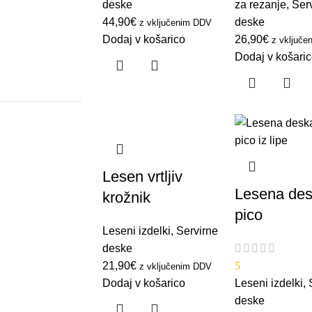
deske
za rezanje
,
Ser
44,90
€
deske
z vključenim DDV
Dodaj v košarico
26,90
€
z vključ
Dodaj v košari
Lesen vrtljiv
Lesena des
krožnik
pico
Leseni izdelki
,
Servirne
deske
21,90
€
5
z vključenim DDV
Dodaj v košarico
Leseni izdelki
,
deske