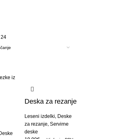
8
24
Deska za rezanje
Leseni izdelki
,
Deske
za rezanje
,
Servirne
deske
Deske