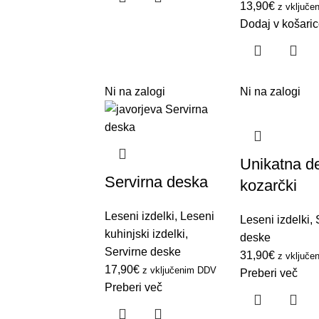
13,90
€
z vključ
Dodaj v košari
Ni na zalogi
Ni na zalogi
Unikatna d
Servirna deska
kozarčki
Leseni izdelki
,
Leseni
Leseni izdelki
,
kuhinjski izdelki
,
deske
Servirne deske
31,90
€
z vključ
17,90
€
z vključenim DDV
Preberi več
Preberi več