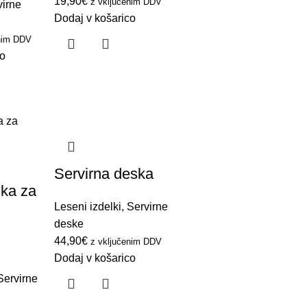
19,90
€
z vključenim DDV
virne
Dodaj v košarico
enim DDV
co
Servirna deska
ka za
Leseni izdelki
,
Servirne
deske
44,90
€
z vključenim DDV
Dodaj v košarico
Servirne