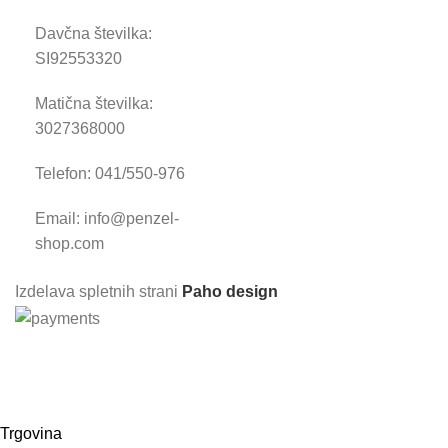
Davčna številka:
SI92553320
Matična številka:
3027368000
Telefon: 041/550-976
Email: info@penzel-
shop.com
Izdelava spletnih strani
Paho design
Prijavite se i
Trgovina