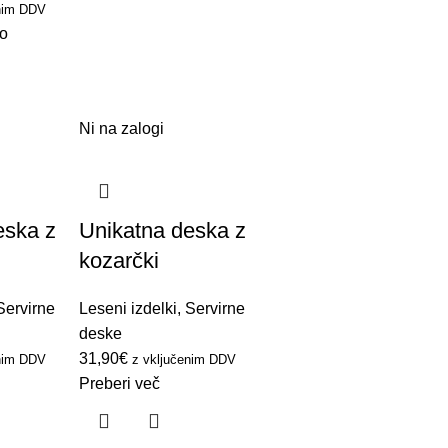
enim DDV
co
Ni na zalogi
eska z
Unikatna deska z
kozarčki
Servirne
Leseni izdelki
,
Servirne
deske
31,90
€
enim DDV
z vključenim DDV
Preberi več