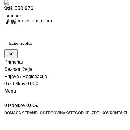
041 550 976
info@penzel-shop.com
Išči
Primerjaj
Seznam želja
Prijava / Registracija
0
izdelkov
0,00
€
Menu
0
izdelkov
0,00
€
DOMAČA STRAN
BLOG
TRGOVINA
KATEGORIJE IZDELKOV
KONTAKT