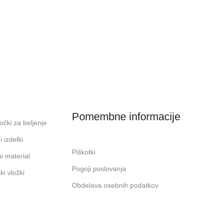
Pomembne informacije
čki za beljenje
i izdelki
Piškotki
i material
Pogoji poslovanja
i vložki
Obdelava osebnih podatkov