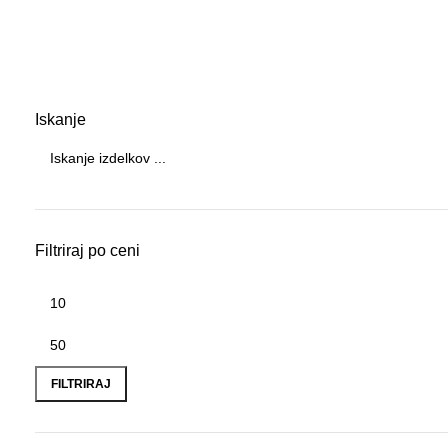
rne deske
Iskanje
Filtriraj po ceni
FILTRIRAJ