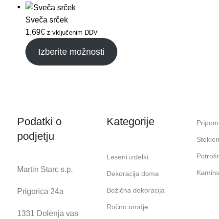
Sveča srček
1,69
€
z vključenim DDV
Izberite možnosti
Podatki o
Kategorije
Pripomo
podjetju
Steklen
Potrošn
Leseni izdelki
Martin Starc s.p.
Kaminsk
Dekoracija doma
Božična dekoracija
Prigorica 24a
Ročno orodje
1331 Dolenja vas