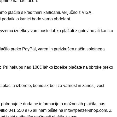
upnine na naš račun.
o plačila s kreditnimi karticami, vključno z VISA,
 podatki o kartici bodo varno obdelani.
evzemu izdelkov vam boste lahko plačali z gotovino ali kartico
čilo preko PayPal, varen in preizkušen način spletnega
e:
Pri nakupu nad 100€ lahko izdelke plačate na obroke preko
 plačila izberete, bomo skrbeli za varnost in zanesljivost
 potrebujete dodatne informacije o možnostih plačila, nas
evilko 041 550 976 ali nam pišite na
info@penzel-shop.com
. Z
i izbiri najboljše možnosti plačila za vas.