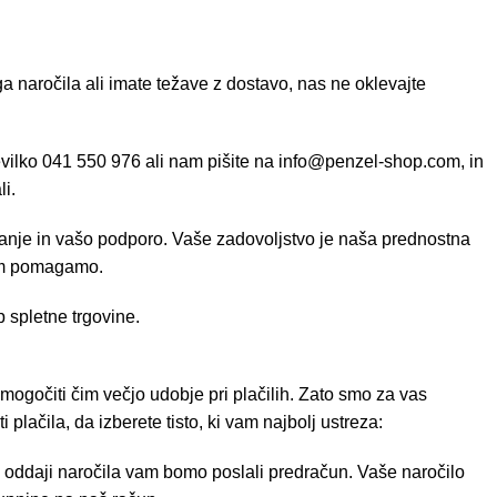
ga naročila ali imate težave z dostavo, nas ne oklevajte
evilko 041 550 976 ali nam pišite na
info@penzel-shop.com
, in
i.
nje in vašo podporo. Vaše zadovoljstvo je naša prednostna
vam pomagamo.
 spletne trgovine.
ogočiti čim večjo udobje pri plačilih. Zato smo za vas
i plačila, da izberete tisto, ki vam najbolj ustreza:
oddaji naročila vam bomo poslali predračun. Vaše naročilo