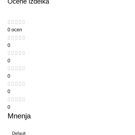
Ocene izdelka
0 ocen
0
0
0
0
0
Mnenja