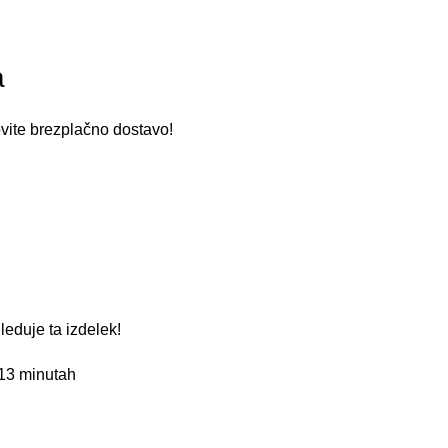
a
ovite brezplačno dostavo!
leduje ta izdelek!
 13 minutah