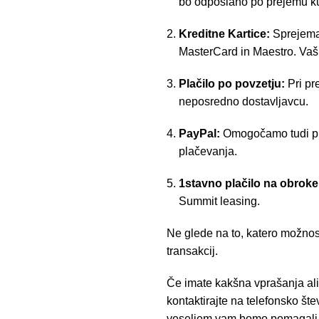
bo odposlano po prejemu k
Kreditne Kartice:
Sprejemam
MasterCard in Maestro. Vaši
Plačilo po povzetju:
Pri pr
neposredno dostavljavcu.
PayPal:
Omogočamo tudi pla
plačevanja.
1stavno plačilo na obrok
Summit leasing.
Ne glede na to, katero možnost
transakcij.
Če imate kakšna vprašanja ali
kontaktirajte na telefonsko št
veseljem vam bomo pomagali pr