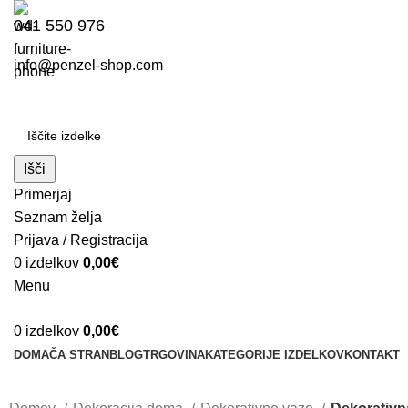
041 550 976
info@penzel-shop.com
Išči
Primerjaj
Seznam želja
Prijava / Registracija
0
izdelkov
0,00
€
Menu
0
izdelkov
0,00
€
DOMAČA STRAN
BLOG
TRGOVINA
KATEGORIJE IZDELKOV
KONTAKT