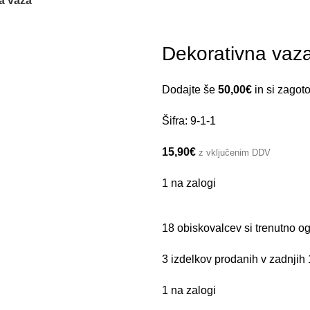
a vaza
Dekorativna vaz
Dodajte še
50,00
€
in si zagot
Šifra:
9-1-1
15,90
€
z vključenim DDV
1 na zalogi
18
obiskovalcev si trenutno og
3
izdelkov prodanih v zadnjih
1 na zalogi