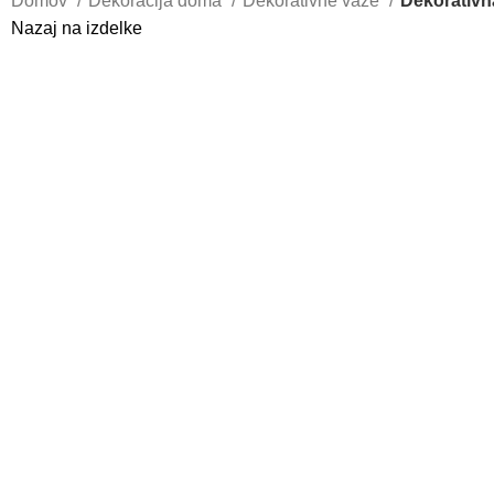
Domov
Dekoracija doma
Dekorativne vaze
Dekorativn
Nazaj na izdelke