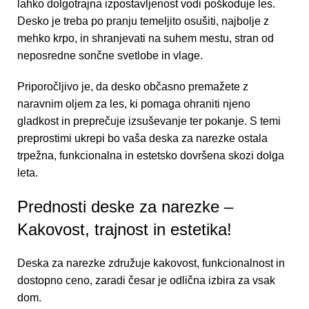
lahko dolgotrajna izpostavljenost vodi poškoduje les.
Desko je treba po pranju temeljito osušiti, najbolje z
mehko krpo, in shranjevati na suhem mestu, stran od
neposredne sončne svetlobe in vlage.
Priporočljivo je, da desko občasno premažete z
naravnim oljem za les, ki pomaga ohraniti njeno
gladkost in preprečuje izsuševanje ter pokanje. S temi
preprostimi ukrepi bo vaša
deska za narezke
ostala
trpežna, funkcionalna in estetsko dovršena skozi dolga
leta.
Prednosti deske za narezke –
Kakovost, trajnost in estetika!
Deska za narezke
združuje kakovost, funkcionalnost in
dostopno ceno, zaradi česar je odlična izbira za vsak
dom.