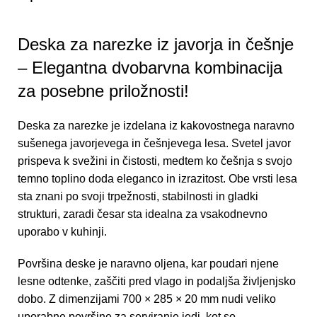
Deska za narezke iz javorja in češnje
– Elegantna dvobarvna kombinacija
za posebne priložnosti!
Deska za narezke
je izdelana iz kakovostnega naravno
sušenega javorjevega in češnjevega lesa. Svetel javor
prispeva k svežini in čistosti, medtem ko češnja s svojo
temno toplino doda eleganco in izrazitost. Obe vrsti lesa
sta znani po svoji trpežnosti, stabilnosti in gladki
strukturi, zaradi česar sta idealna za vsakodnevno
uporabo v kuhinji.
Površina deske je naravno oljena, kar poudari njene
lesne odtenke, zaščiti pred vlago in podaljša življenjsko
dobo. Z dimenzijami 700 × 285 × 20 mm nudi veliko
uporabne površine za serviranje jedi, kot so