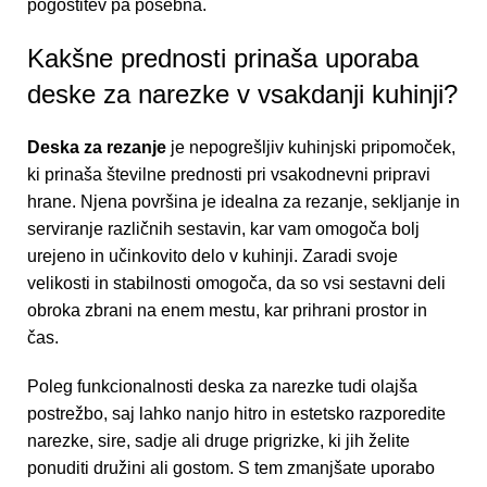
pogostitev pa posebna.
Kakšne prednosti prinaša uporaba
deske za narezke v vsakdanji kuhinji?
Deska za rezanje
je nepogrešljiv kuhinjski pripomoček,
ki prinaša številne prednosti pri vsakodnevni pripravi
hrane. Njena površina je idealna za rezanje, sekljanje in
serviranje različnih sestavin, kar vam omogoča bolj
urejeno in učinkovito delo v kuhinji. Zaradi svoje
velikosti in stabilnosti omogoča, da so vsi sestavni deli
obroka zbrani na enem mestu, kar prihrani prostor in
čas.
Poleg funkcionalnosti
deska za narezke
tudi olajša
postrežbo, saj lahko nanjo hitro in estetsko razporedite
narezke, sire, sadje ali druge prigrizke, ki jih želite
ponuditi družini ali gostom. S tem zmanjšate uporabo