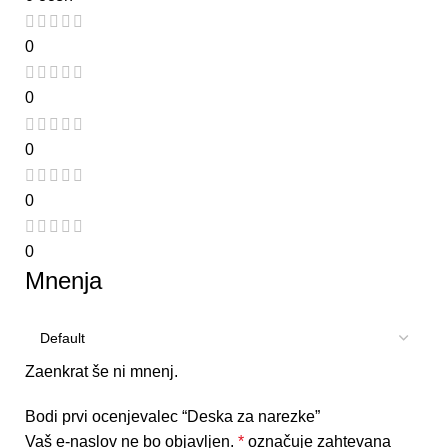
0
0
0
0
0
Mnenja
Zaenkrat še ni mnenj.
Bodi prvi ocenjevalec “Deska za narezke”
Vaš e-naslov ne bo objavljen.
*
označuje zahtevana