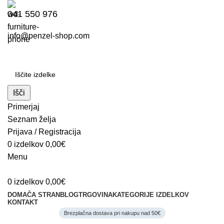
041 550 976
info@penzel-shop.com
Išči
Primerjaj
Seznam želja
Prijava / Registracija
0
izdelkov
0,00
€
Menu
0
izdelkov
0,00
€
DOMAČA STRAN
BLOG
TRGOVINA
KATEGORIJE IZDELKOV
KONTAKT
Brezplačna dostava pri nakupu nad 50€