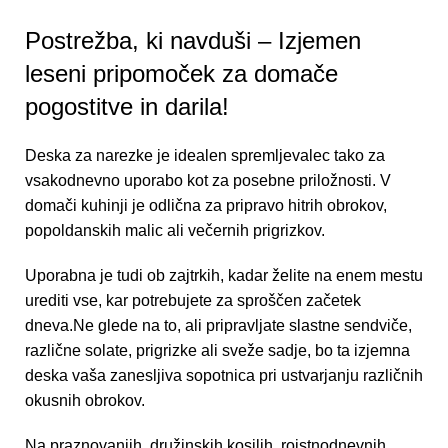
Postrežba, ki navduši – Izjemen
leseni pripomoček za domače
pogostitve in darila!
Deska za narezke
je idealen spremljevalec tako za
vsakodnevno uporabo kot za posebne priložnosti. V
domači kuhinji je odlična za pripravo hitrih obrokov,
popoldanskih malic ali večernih prigrizkov.
Uporabna je tudi ob zajtrkih, kadar želite na enem mestu
urediti vse, kar potrebujete za sproščen začetek
dneva.Ne glede na to, ali pripravljate slastne sendviče,
različne solate, prigrizke ali sveže sadje, bo ta izjemna
deska vaša zanesljiva sopotnica pri ustvarjanju različnih
okusnih obrokov.
Na praznovanjih, družinskih kosilih, rojstnodnevnih