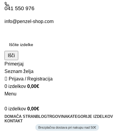
041 550 976
info@penzel-shop.com
Išči
Primerjaj
Seznam želja
Prijava / Registracija
0
izdelkov
0,00
€
Menu
0
izdelkov
0,00
€
DOMAČA STRAN
BLOG
TRGOVINA
KATEGORIJE IZDELKOV
KONTAKT
Brezplačna dostava pri nakupu nad 50€