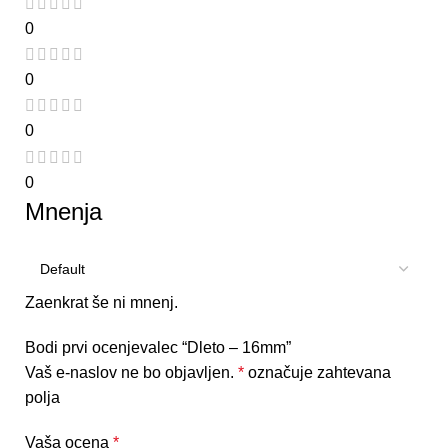
0
0
0
0
Mnenja
Zaenkrat še ni mnenj.
Bodi prvi ocenjevalec “Dleto – 16mm”
Vaš e-naslov ne bo objavljen.
*
označuje zahtevana
polja
Vaša ocena
*