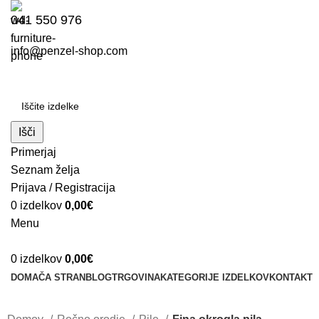
041 550 976
info@penzel-shop.com
Išči
Primerjaj
Seznam želja
Prijava / Registracija
0
izdelkov
0,00
€
Menu
0
izdelkov
0,00
€
DOMAČA STRAN
BLOG
TRGOVINA
KATEGORIJE IZDELKOV
KONTAKT