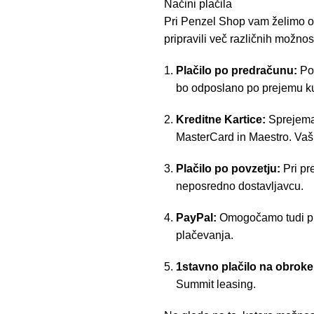
Načini plačila
Pri Penzel Shop vam želimo om
pripravili več različnih možnost
Plačilo po predračunu:
Po 
bo odposlano po prejemu k
Kreditne Kartice:
Sprejemam
MasterCard in Maestro. Vaši
Plačilo po povzetju:
Pri pr
neposredno dostavljavcu.
PayPal:
Omogočamo tudi pla
plačevanja.
1stavno plačilo na obrok
Summit leasing.