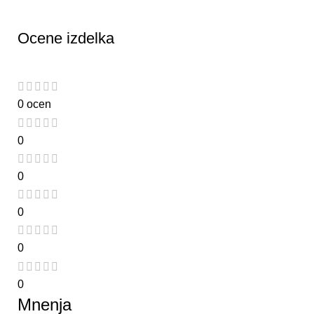
Ocene izdelka
0 ocen
0
0
0
0
0
Mnenja