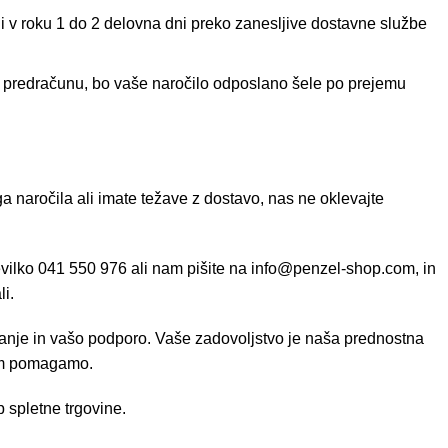
ni v roku 1 do 2 delovna dni preko zanesljive dostavne službe
o predračunu, bo vaše naročilo odposlano šele po prejemu
ga naročila ali imate težave z dostavo, nas ne oklevajte
evilko 041 550 976 ali nam pišite na
info@penzel-shop.com
, in
i.
nje in vašo podporo. Vaše zadovoljstvo je naša prednostna
vam pomagamo.
 spletne trgovine.