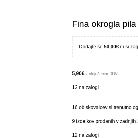
Fina okrogla pila
Dodajte še
50,00
€
in si za
5,90
€
z vključenim DDV
12 na zalogi
16
obiskovalcev si trenutno og
9
izdelkov prodanih v zadnjih
12 na zalogi