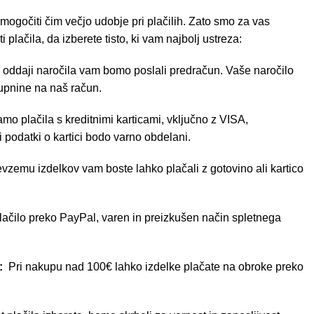
ogočiti čim večjo udobje pri plačilih. Zato smo za vas
i plačila, da izberete tisto, ki vam najbolj ustreza:
oddaji naročila vam bomo poslali predračun. Vaše naročilo
upnine na naš račun.
o plačila s kreditnimi karticami, vključno z VISA,
 podatki o kartici bodo varno obdelani.
evzemu izdelkov vam boste lahko plačali z gotovino ali kartico
čilo preko PayPal, varen in preizkušen način spletnega
e:
Pri nakupu nad 100€ lahko izdelke plačate na obroke preko