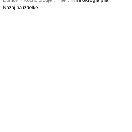
Domov
Ročno orodje
Pile
Fina okrogla pila
Nazaj na izdelke