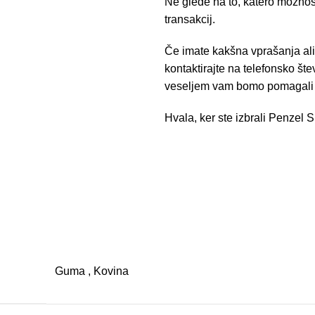
Ne glede na to, katero možnost
transakcij.
Če imate kakšna vprašanja ali
kontaktirajte na telefonsko št
veseljem vam bomo pomagali pr
Hvala, ker ste izbrali Penzel 
Guma
,
Kovina