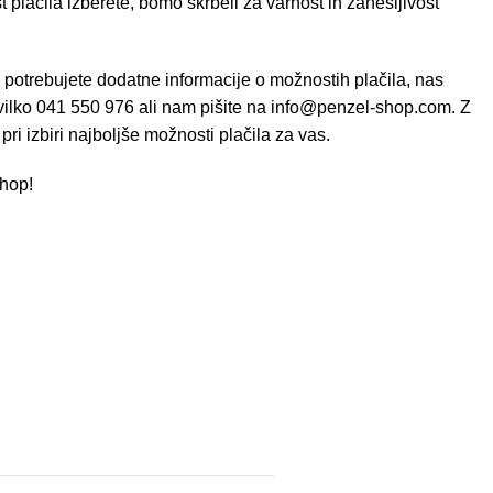
 plačila izberete, bomo skrbeli za varnost in zanesljivost
 potrebujete dodatne informacije o možnostih plačila, nas
evilko 041 550 976 ali nam pišite na
info@penzel-shop.com
. Z
i izbiri najboljše možnosti plačila za vas.
Shop!