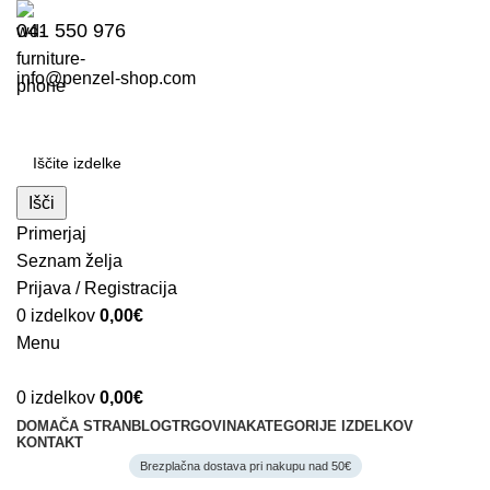
041 550 976
info@penzel-shop.com
Išči
Primerjaj
Seznam želja
Prijava / Registracija
0
izdelkov
0,00
€
Menu
0
izdelkov
0,00
€
DOMAČA STRAN
BLOG
TRGOVINA
KATEGORIJE IZDELKOV
KONTAKT
Brezplačna dostava pri nakupu nad 50€