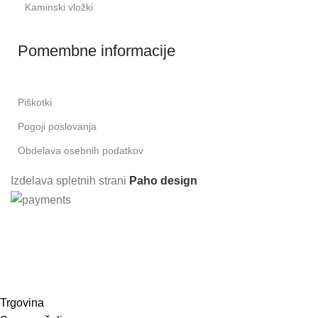
Kaminski vložki
Pomembne informacije
Piškotki
Pogoji poslovanja
Obdelava osebnih podatkov
Izdelava spletnih strani
Paho design
Prijavite se in prejmite 10% popusta pri
prvem nakupu!
Trgovina