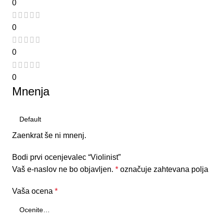
0
0
0
0
Mnenja
Zaenkrat še ni mnenj.
Bodi prvi ocenjevalec “Violinist”
Vaš e-naslov ne bo objavljen.
*
označuje zahtevana polja
Vaša ocena
*