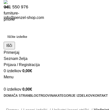
041 550 976
info@penzel-shop.com
Išči
Primerjaj
Seznam želja
Prijava / Registracija
0
izdelkov
0,00
€
Menu
0
izdelkov
0,00
€
DOMAČA STRAN
BLOG
TRGOVINA
KATEGORIJE IZDELKOV
KONTAKT