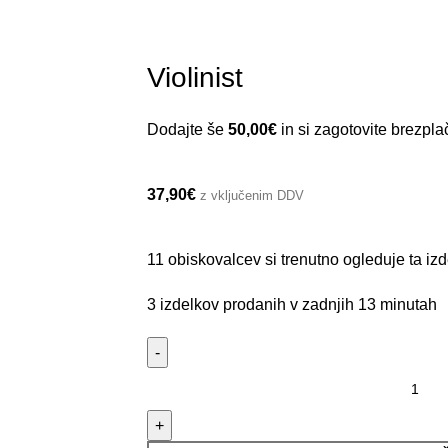
Violinist
Dodajte še
50,00
€
in si zagotovite brezpl
37,90
€
z vključenim DDV
11
obiskovalcev si trenutno ogleduje ta izd
3
izdelkov prodanih v zadnjih 13 minutah