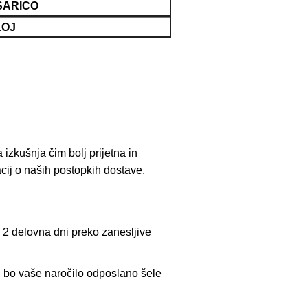
ŠARICO
KOJ
 izkušnja čim bolj prijetna in
acij o naših postopkih dostave.
o 2 delovna dni preko zanesljive
, bo vaše naročilo odposlano šele