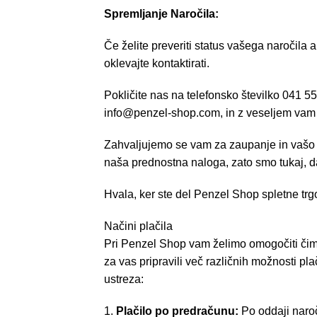
Spremljanje Naročila:
Če želite preveriti status vašega naročila 
oklevajte kontaktirati.
Pokličite nas na telefonsko številko 041 55
info@penzel-shop.com
, in z veseljem va
Zahvaljujemo se vam za zaupanje in vašo 
naša prednostna naloga, zato smo tukaj,
Hvala, ker ste del Penzel Shop spletne trg
Načini plačila
Pri Penzel Shop vam želimo omogočiti čim 
za vas pripravili več različnih možnosti plač
ustreza:
Plačilo po predračunu:
Po oddaji naro