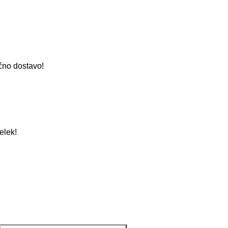
ačno dostavo!
elek!