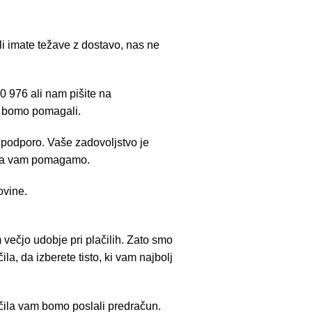
ali imate težave z dostavo, nas ne
0 976 ali nam pišite na
m bomo pomagali.
podporo. Vaše zadovoljstvo je
 da vam pomagamo.
ovine.
večjo udobje pri plačilih. Zato smo
ila, da izberete tisto, ki vam najbolj
čila vam bomo poslali predračun.