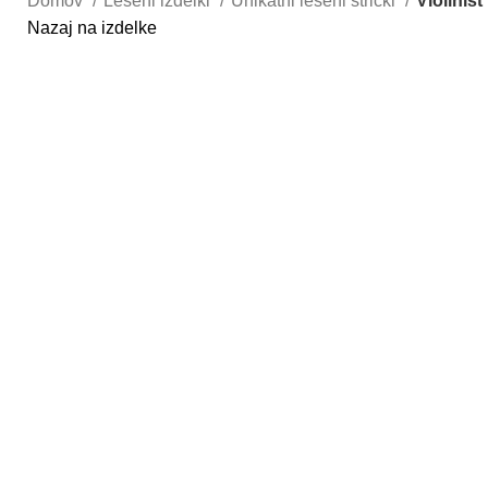
Domov
Leseni izdelki
Unikatni leseni strički
Violinist
Nazaj na izdelke