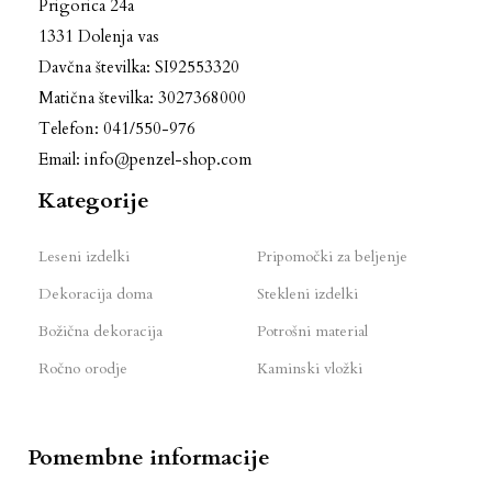
Prigorica 24a
1331 Dolenja vas
Davčna številka: SI92553320
Matična številka: 3027368000
Telefon: 041/550-976
Email: info@penzel-shop.com
Kategorije
Leseni izdelki
Pripomočki za beljenje
Dekoracija doma
Stekleni izdelki
Božična dekoracija
Potrošni material
Ročno orodje
Kaminski vložki
Pomembne informacije