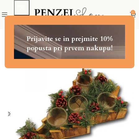
0
Prijavite se in prejmite 10%
racija
Božična namizna dekoracija
Namizni adventni venček
popusta pri prvem nakupu!