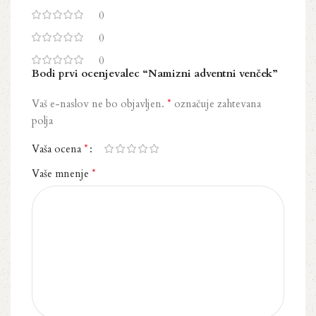
0
0
0
Bodi prvi ocenjevalec “Namizni adventni venček”
*
Vaš e-naslov ne bo objavljen.
označuje zahtevana
polja
*
Vaša ocena
*
Vaše mnenje