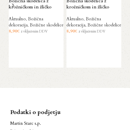
Božična skodelica z
Božična skodelica z
Bo
krožničkom in žličko
krožničkom in žličko
kr
Aktualno
,
Božična
Aktualno
,
Božična
Ak
dekoracija
,
Božične skodelice
dekoracija
,
Božične skodelice
dek
8,90
€
8,90
€
8,
z vključenim DDV
z vključenim DDV
Dodaj v košarico
Dodaj v košarico
Podatki o podjetju
Martin Starc s.p.