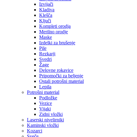
Izvijači
Kladiva
Klešča
Ključi
Kompleti orodja
Merilno orodje
Maske
Izdelki za brušenje
Pile
Rezkarji
Svedri
Žage
Delovne rokavice
Pripomočki za beljenje
Ostali potrošni material
Lepila
Potrošni material
Podložke
Vezice
Vijaki
Zidni vložki
Laserski nivelirniki
Kaminski vložki
Kozarci
Sveče