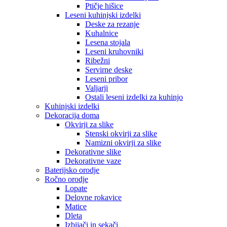
Ptičje hišice
Leseni kuhinjski izdelki
Deske za rezanje
Kuhalnice
Lesena stojala
Leseni kruhovniki
Ribežni
Servirne deske
Leseni pribor
Valjarji
Ostali leseni izdelki za kuhinjo
Kuhinjski izdelki
Dekoracija doma
Okvirji za slike
Stenski okvirji za slike
Namizni okvirji za slike
Dekorativne slike
Dekorativne vaze
Baterijsko orodje
Ročno orodje
Lopate
Delovne rokavice
Matice
Dleta
Izbijači in sekači