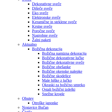
Dekorativne sveče
Dišeče sveče
Eko sveče
Elektronske sveče
Keramične in steklene sveče
Krstne sveče
Poročne sveče
Nagrobne sveče
Žalni paketi
Aktualno
Božična dekoracija
Božična namizna dekoracija
Božične dekorativne lučke
Božične dekorativne sveče
Božične obešanke
Božične okenske nalepke
Božične skodelice
Male hiške z lučko
Okraski za božićno smreko
Ostali božični izdelki
Snežne krogle
Obutev
Otroške japonke
Nogavice Bučan
Čistila