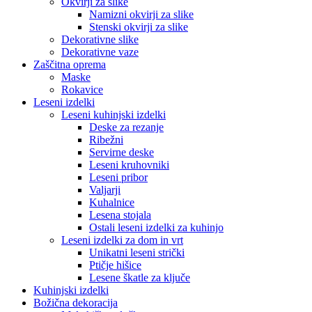
Okvirji za slike
Namizni okvirji za slike
Stenski okvirji za slike
Dekorativne slike
Dekorativne vaze
Zaščitna oprema
Maske
Rokavice
Leseni izdelki
Leseni kuhinjski izdelki
Deske za rezanje
Ribežni
Servirne deske
Leseni kruhovniki
Leseni pribor
Valjarji
Kuhalnice
Lesena stojala
Ostali leseni izdelki za kuhinjo
Leseni izdelki za dom in vrt
Unikatni leseni strički
Ptičje hišice
Lesene škatle za ključe
Kuhinjski izdelki
Božična dekoracija