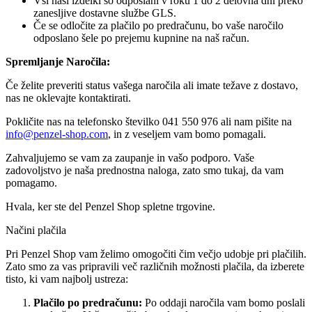
Vsi naši izdelki so odposlani v roku 1 do 2 delovna dni preko
zanesljive dostavne službe GLS.
Če se odločite za plačilo po predračunu, bo vaše naročilo
odposlano šele po prejemu kupnine na naš račun.
Spremljanje Naročila:
Če želite preveriti status vašega naročila ali imate težave z dostavo,
nas ne oklevajte kontaktirati.
Pokličite nas na telefonsko številko 041 550 976 ali nam pišite na
info@penzel-shop.com
, in z veseljem vam bomo pomagali.
Zahvaljujemo se vam za zaupanje in vašo podporo. Vaše
zadovoljstvo je naša prednostna naloga, zato smo tukaj, da vam
pomagamo.
Hvala, ker ste del Penzel Shop spletne trgovine.
Načini plačila
Pri Penzel Shop vam želimo omogočiti čim večjo udobje pri plačilih.
Zato smo za vas pripravili več različnih možnosti plačila, da izberete
tisto, ki vam najbolj ustreza:
Plačilo po predračunu:
Po oddaji naročila vam bomo poslali