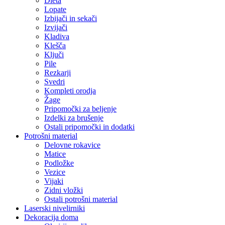
Dleta
Lopate
Izbijači in sekači
Izvijači
Kladiva
Klešča
Ključi
Pile
Rezkarji
Svedri
Kompleti orodja
Žage
Pripomočki za beljenje
Izdelki za brušenje
Ostali pripomočki in dodatki
Potrošni material
Delovne rokavice
Matice
Podložke
Vezice
Vijaki
Zidni vložki
Ostali potrošni material
Laserski nivelirniki
Dekoracija doma