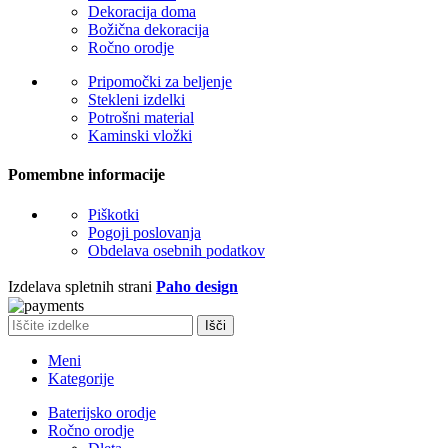
Dekoracija doma
Božična dekoracija
Ročno orodje
Pripomočki za beljenje
Stekleni izdelki
Potrošni material
Kaminski vložki
Pomembne informacije
Piškotki
Pogoji poslovanja
Obdelava osebnih podatkov
Izdelava spletnih strani
Paho design
Išči
Meni
Kategorije
Baterijsko orodje
Ročno orodje