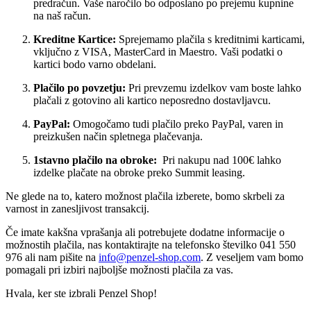
predračun. Vaše naročilo bo odposlano po prejemu kupnine
na naš račun.
Kreditne Kartice:
Sprejemamo plačila s kreditnimi karticami,
vključno z VISA, MasterCard in Maestro. Vaši podatki o
kartici bodo varno obdelani.
Plačilo po povzetju:
Pri prevzemu izdelkov vam boste lahko
plačali z gotovino ali kartico neposredno dostavljavcu.
PayPal:
Omogočamo tudi plačilo preko PayPal, varen in
preizkušen način spletnega plačevanja.
1stavno plačilo na obroke:
Pri nakupu nad 100€ lahko
izdelke plačate na obroke preko Summit leasing.
Ne glede na to, katero možnost plačila izberete, bomo skrbeli za
varnost in zanesljivost transakcij.
Če imate kakšna vprašanja ali potrebujete dodatne informacije o
možnostih plačila, nas kontaktirajte na telefonsko številko 041 550
976 ali nam pišite na
info@penzel-shop.com
. Z veseljem vam bomo
pomagali pri izbiri najboljše možnosti plačila za vas.
Hvala, ker ste izbrali Penzel Shop!