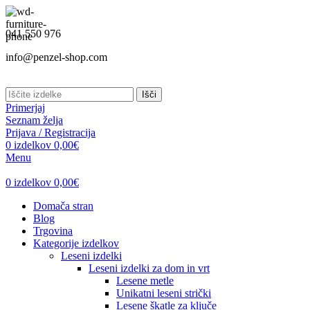
041 550 976
info@penzel-shop.com
Išči
Primerjaj
Seznam želja
Prijava / Registracija
0
izdelkov
0,00
€
Menu
0
izdelkov
0,00
€
Domača stran
Blog
Trgovina
Kategorije izdelkov
Leseni izdelki
Leseni izdelki za dom in vrt
Lesene metle
Unikatni leseni strički
Lesene škatle za ključe