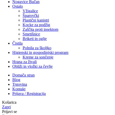
Nogavice Bučan
Ostalo
Vžigalice
Šparovčki
Plastični kanistri
Kocke za podžig
Zaščita proti insektom
Smetišnice
Briketi in oglje
Čistila
Polnila za školjko
Higienski in gospodinjski program
Kreme za sončenje
Hrana za živali
Obliži in vložki za čevlje
Domača stran
Blog
Trgovina
Kontakt
Prijava / Registracija
Košarica
Zapri
Prijavi se