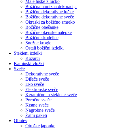
Male hiške z lučko
Božična namizna dekoracija
Božične dekorativne lučke
Božične dekorativne sveče
Okraski za božićno smreko
Božične obešanke
Božične okenske nalepke
Božične skodelice
Snežne krogle
Ostali božični izdelki
Stekleni izdelki
Kozarci
Kaminski vložki
Sveče
Dekorativne sveče
Dišeče sveče
Eko sveče
Elektronske sveče
Keramične in steklene sveče
Poročne sveče
Krstne sveče
Nagrobne sveče
Žalni paketi
Obutev
Otroške japonke