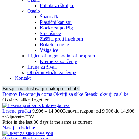
Polnila za školjko
Ostalo
Šparovčki
Plastični kanistri
Kocke za podžig
Smetišnice
Zaščita proti insektom
Briketi in oglje
Vžigalice
Higienski in gospodinjski program
Kreme za sončenje
Hrana za živali
Obliži in vložki za čevlje
Kontakt
Brezplačna dostava pri nakupu nad 50€
Domov
Dekoracija doma
Okvirji za slike
Stenski okvirji za slike
Okvir za slike Together
Lesena pručka
9,90
€
–
14,90
€
Cenovni razpon: od 9,90€ do 14,90€
z vključenim DDV
Price in the last 30 days is the same as current
Nazaj na izdelke
Okvir za slike love you