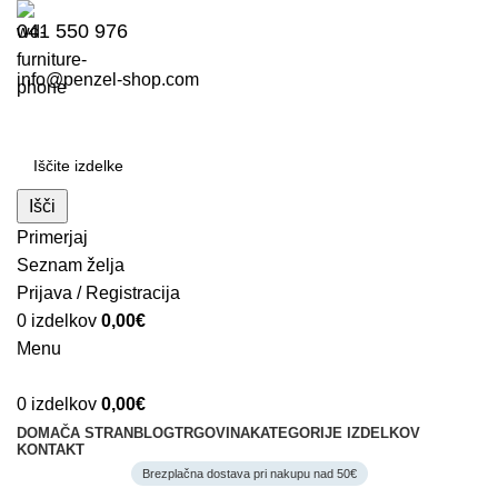
041 550 976
info@penzel-shop.com
Išči
Primerjaj
Seznam želja
Prijava / Registracija
0
izdelkov
0,00
€
Menu
0
izdelkov
0,00
€
DOMAČA STRAN
BLOG
TRGOVINA
KATEGORIJE IZDELKOV
KONTAKT
Brezplačna dostava pri nakupu nad 50€