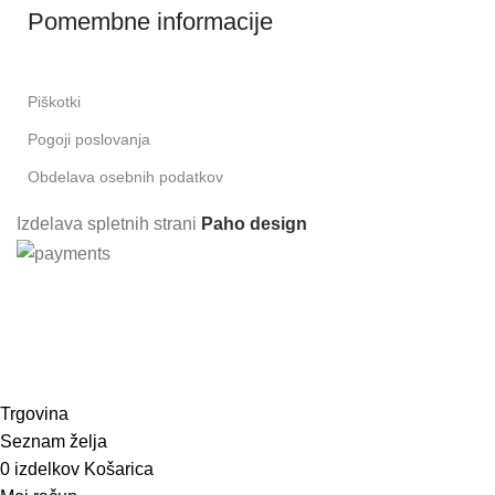
Pomembne informacije
Piškotki
Pogoji poslovanja
Obdelava osebnih podatkov
Izdelava spletnih strani
Paho design
Prijavite se in prejmite 10% popusta pri
prvem nakupu!
Trgovina
Seznam želja
0
izdelkov
Košarica